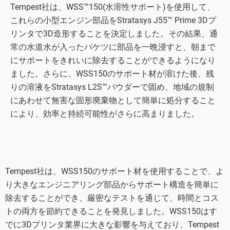
Tempest社は、WSS™150(水溶性サポート)を使用して、
これらの小型エンジン部品をStratasys J55™ Prime 3Dプ
リンタで3D造形することを決定しました。その結果、通
常の水道水が入ったバケツに部品を一晩浸すと、朝まで
にサポートをきれいに除去することができるようになり
ました。さらに、WSS150のサポート材が溶けた後、残
りの溶液をStratasys L2S™パウダーで固め、地域の規制
にあわせて無害な固形廃棄物として簡単に処分すること
により、効率と持続可能性がさらに高まりました。
Tempest社は、WSS150のサポート材を使用することで、よ
り大きなエンジニアリング部品からサポート構造を簡単に
除去することができ、厳密なテストを通じて、時間とコス
トの両方を節約できることを発見しました。WSS150はす
でに3Dプリンタ業界に大きな影響を与えており、Tempest