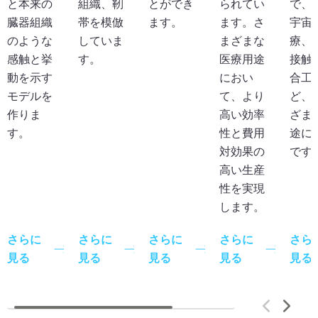
と本来の
組織、靭
とができ
られてい
で、
臓器組織
帯を模倣
ます。
ます。さ
宇宙
のような
していま
まざまな
療、
感触と挙
す。
医療用途
接触
動を示す
におい
合工
モデルを
て、より
ど、
作りま
高い効率
ざま
す。
性と費用
途に
対効果の
です
高い生産
性を実現
します。
さらに
さらに
さらに
さらに
さら
見る
見る
見る
見る
見る