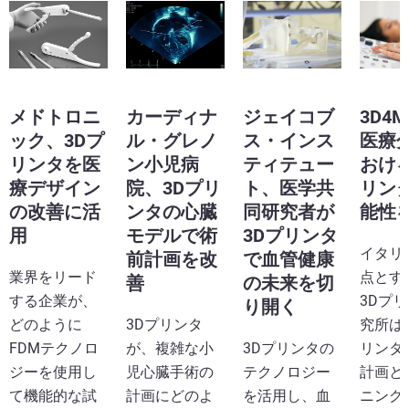
メドトロニ
カーディナ
ジェイコブ
3D4
ック、3Dプ
ル・グレノ
ス・インス
医療
リンタを医
ン小児病
ティテュー
おける
療デザイン
院、3Dプリ
ト、医学共
リン
の改善に活
ンタの心臓
同研究者が
能性
用
モデルで術
3Dプリンタ
イタリ
前計画を改
で血管健康
業界をリード
点とす
善
の未来を切
する企業が、
3Dプ
り開く
どのように
3Dプリンタ
究所は
FDMテクノロ
が、複雑な小
3Dプリンタの
リンタ
ジーを使用し
児心臓手術の
テクノロジー
計画と
て機能的な試
計画にどのよ
を活用し、血
ニング