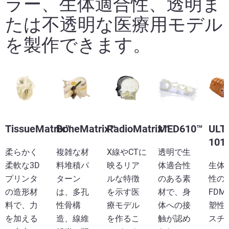
ラー、生体適合性、透明ま
たは不透明な医療用モデル
を製作できます。
TissueMatrix™
BoneMatrix™
RadioMatrix™
MED610™
ULT
101
柔らかく
複雑な材
X線やCTに
透明で生
柔軟な3D
料堆積パ
映るリア
体適合性
生体
プリンタ
ターン
ルな特徴
のある素
性の
の造形材
は、多孔
を示す医
材で、身
FDM
料で、力
性骨構
療モデル
体への接
塑性
を加える
造、線維
を作るこ
触が認め
スチ