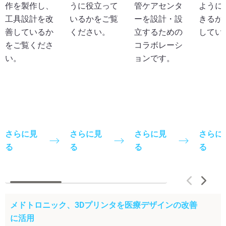
作を製作し、
うに役立って
管ケアセンタ
ように
工具設計を改
いるかをご覧
ーを設計・設
きるか
善しているか
ください。
立するための
してい
をご覧くださ
コラボレーシ
い。
ョンです。
さらに見
さらに見
さらに見
さらに
る
る
る
る
メドトロニック、3Dプリンタを医療デザインの改善
に活用