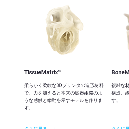
TissueMatrix™
BoneM
柔らかく柔軟な3Dプリンタの造形材料
複雑な
で、力を加えると本来の臓器組織のよ
構造、
うな感触と挙動を示すモデルを作りま
す。
す。
さらに見る
さらに