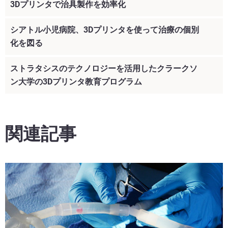
さらに見る
3Dプリンタで治具製作を効率化
シアトル小児病院、3Dプリンタを使って治療の個別
さらに見る
化を図る
ストラタシスのテクノロジーを活用したクラークソ
ン大学の3Dプリンタ教育プログラム
さらに見る
さらに見る
関連記事
さらに見る
さらに見る
さらに見る