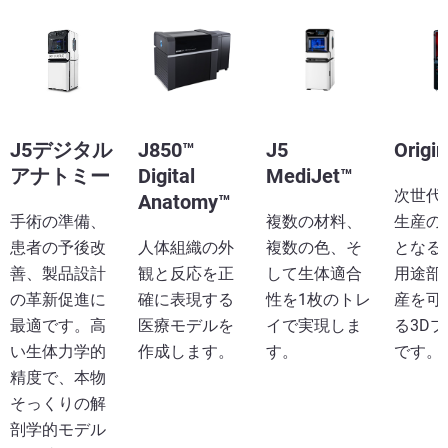
J5デジタル
J850™
J5
Origin
アナトミー
Digital
MediJet™
次世代
Anatomy™
手術の準備、
複数の材料、
生産の
患者の予後改
人体組織の外
複数の色、そ
となる
善、製品設計
観と反応を正
して生体適合
用途部
の革新促進に
確に表現する
性を1枚のトレ
産を可
最適です。高
医療モデルを
イで実現しま
る3D
い生体力学的
作成します。
す。
です。
精度で、本物
そっくりの解
剖学的モデル