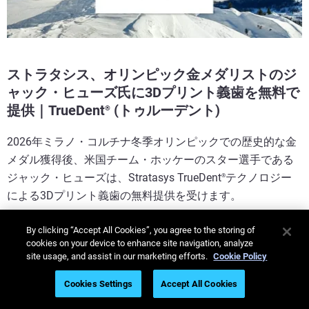
ストラタシス、オリンピック金メダリストのジ
ャック・ヒューズ氏に3Dプリント義歯を無料で
提供｜TrueDent
(トゥルーデント)
®
2026年ミラノ・コルチナ冬季オリンピックでの歴史的な金
メダル獲得後、米国チーム・ホッケーのスター選手である
ジャック・ヒューズは、Stratasys TrueDent
テクノロジー
®
による3Dプリント義歯の無料提供を受けます。
もっと見る
By clicking “Accept All Cookies”, you agree to the storing of
cookies on your device to enhance site navigation, analyze
site usage, and assist in our marketing efforts.
Cookie Policy
Cookies Settings
Accept All Cookies