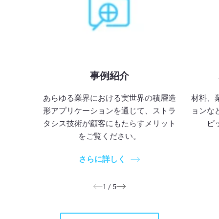
事例紹介
あらゆる業界における実世界の積層造
材料、
形アプリケーションを通じて、ストラ
ョンな
タシス技術が顧客にもたらすメリット
ピ
をご覧ください。
さらに詳しく
1
/
5