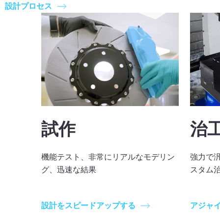
設計プロセス
試作
治
機能テスト、非常にリアルなモデリン
強力で
グ、迅速な結果
スタム
設計をスピードアップする
アジャ