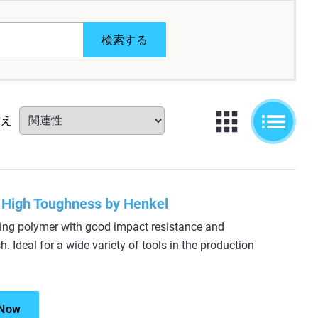
検索する
替え
High Toughness by Henkel
ring polymer with good impact resistance and
h. Ideal for a wide variety of tools in the production
 Now