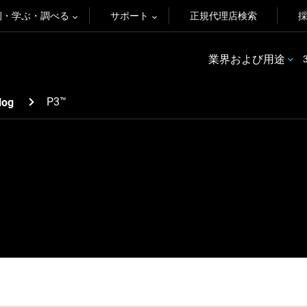
例・学ぶ・調べる
サポート
正規代理店検索
業界および用途
P3™
log