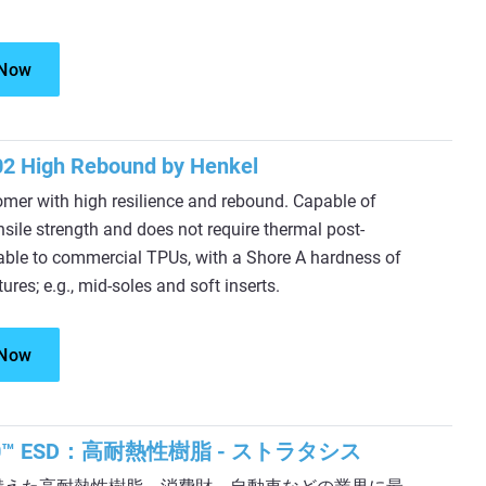
 Now
2 High Rebound by Henkel
mer with high resilience and rebound. Capable of
nsile strength and does not require thermal post-
rable to commercial TPUs, with a Shore A hardness of
ctures; e.g., mid-soles and soft inserts.
 Now
D3380™ ESD：高耐熱性樹脂 - ストラタシス