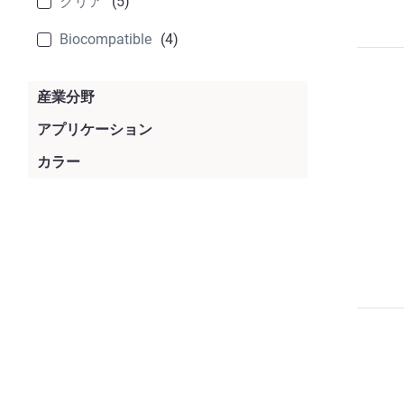
クリア
(5)
Biocompatible
(4)
産業分野
消費財
(17)
アプリケーション
治具・固定具
(20)
カラー
自働車
(16)
黒
(10)
ラピッドプロトタイピング
(20)
医療
(8)
白
(8)
製造業
(19)
航空宇宙
(6)
クリア
(5)
製造部品
(19)
グレー
(4)
シアン
(2)
ダークグレー
(1)