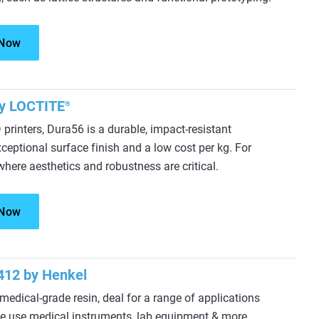
 Now
by LOCTITE
®
printers, Dura56 is a durable, impact-resistant
eptional surface finish and a low cost per kg. For
where aesthetics and robustness are critical.
 Now
12 by Henkel
edical-grade resin, deal for a range of applications
le use medical instruments, lab equipment & more.