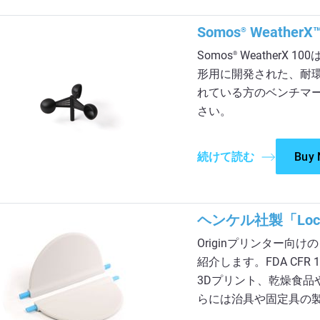
Somos
WeatherX™
®
Somos
WeatherX
®
形用に開発された、耐環
れている方のベンチマ
さい。
続けて読む
Buy
ヘンケル社製「Loct
Originプリンター向けの
紹介します。FDA CFR 
3Dプリント、乾燥食
らには治具や固定具の