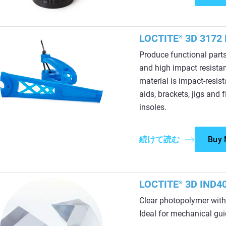
LOCTITE
3D 3172 
®
Produce functional parts
and high impact resistan
material is impact-resist
aids, brackets, jigs and
insoles.
続けて読む
Buy
LOCTITE
3D IND40
®
Clear photopolymer with
Ideal for mechanical guid