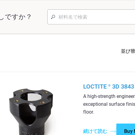
しですか？
並び
LOCTITE
3D 3843 
®
A high-strength enginee
exceptional surface finis
floor.
続けて読む
Buy