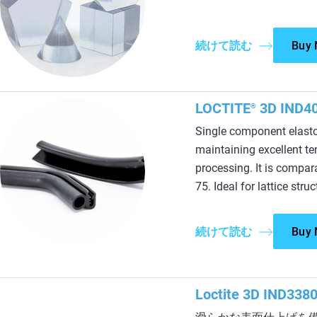
続けて読む
Buy
LOCTITE
3D IND40
®
Single component elasto
maintaining excellent te
processing. It is compa
75. Ideal for lattice stru
続けて読む
Buy
Loctite 3D IN