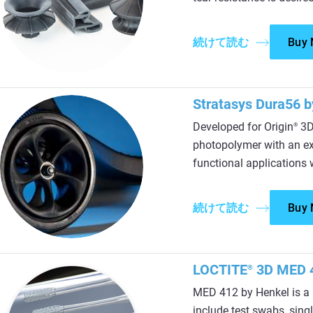
続けて読む
Buy
Stratasys Dura56 
Developed for Origin
3D 
®
photopolymer with an exc
functional applications 
続けて読む
Buy
LOCTITE
3D MED 4
®
MED 412 by Henkel is a m
include test swabs, sing