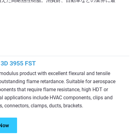
備えた高耐熱性樹脂。消費財、自動車などの業界に最
3D 3955 FST
odulus product with excellent flexural and tensile
outstanding flame retardance. Suitable for aerospace
onents that require flame resistance, high HDT or
eal applications include HVAC components, clips and
s, connectors, clamps, ducts, brackets.
 Now