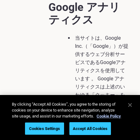
Google アナリ
ティクス
当サイトは、Google
Inc.（「Google」）が提
供するウェブ分析サー
ビスであるGoogleアナ
リティクスを使用して
います 。 Google アナ
リティクスは上述のい
わゆる「クッキー」を
使用します。これはお
By clicking “Accept All Cookies”, you agree to the storing of
cookies on your device to enhance site navigation, analyze
客様のコンピューター
site usage, and assist in our marketing efforts.
Cookie Policy
に保存されるテキスト
ファイルで、これによ
Cookies Settings
Accept All Cookies
りお客様の当ウェブサ