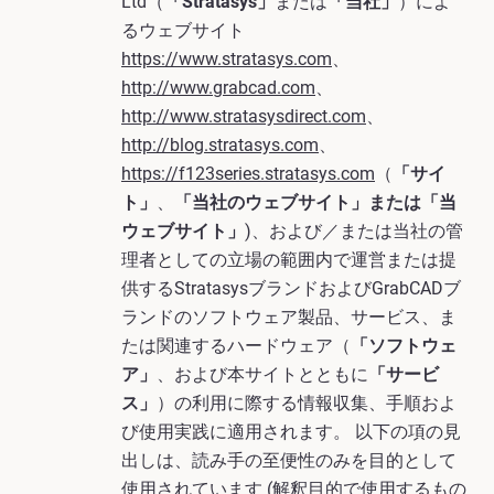
Ltd（
「Stratasys」
または
「当社」
）によ
るウェブサイト
https://www.stratasys.com
、
http://www.grabcad.com
、
http://www.stratasysdirect.com
、
http://blog.stratasys.com
、
https://f123series.stratasys.com
（
「サイ
ト」
、
「当社のウェブサイト」または「当
ウェブサイト」
)、および／または当社の管
理者としての立場の範囲内で運営または提
供するStratasysブランドおよびGrabCADブ
ランドのソフトウェア製品、サービス、ま
たは関連するハードウェア（
「ソフトウェ
ア」
、および本サイトとともに
「サービ
ス」
）の利用に際する情報収集、手順およ
び使用実践に適用されます。 以下の項の見
出しは、読み手の至便性のみを目的として
使用されています (解釈目的で使用するもの