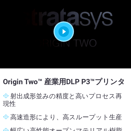
Origin Two™ 産業用DLP P3™プリンタ
射出成形並みの精度と高いプロセス再
現性
高速造形により、高スループット生産
幅広い高性能オープンマテリアル樹脂