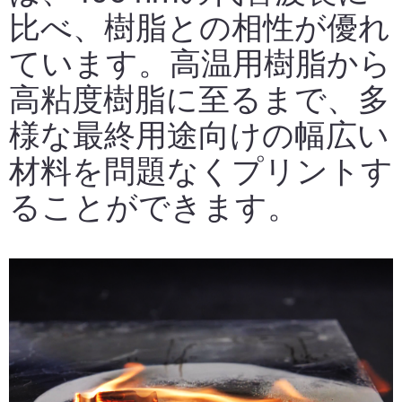
比べ、樹脂との相性が優れ
続きを読む
ています。高温用樹脂から
高粘度樹脂に至るまで、多
続きを読む
様な最終用途向けの幅広い
材料を問題なくプリントす
ることができます。