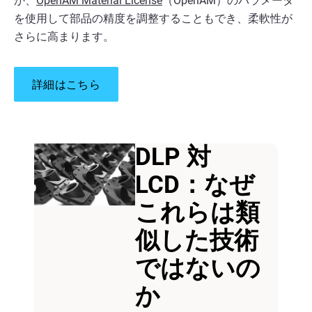
か、
OpenAM Material License
（OpenAM）のパラメータ
を使用して部品の精度を調整することもでき、柔軟性が
さらに高まります。
詳細はこちら
DLP 対
LCD：なぜ
これらは類
似した技術
ではないの
か