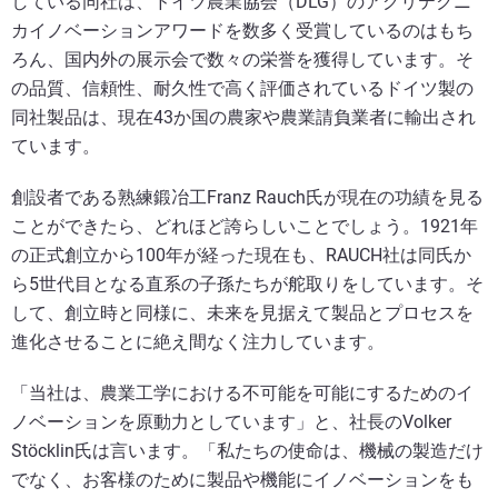
している同社は、ドイツ農業協会（DLG）のアグリテクニ
カイノベーションアワードを数多く受賞しているのはもち
ろん、国内外の展示会で数々の栄誉を獲得しています。そ
の品質、信頼性、耐久性で高く評価されているドイツ製の
同社製品は、現在43か国の農家や農業請負業者に輸出され
ています。
創設者である熟練鍛冶工Franz Rauch氏が現在の功績を見る
ことができたら、どれほど誇らしいことでしょう。1921年
の正式創立から100年が経った現在も、RAUCH社は同氏か
ら5世代目となる直系の子孫たちが舵取りをしています。そ
して、創立時と同様に、未来を見据えて製品とプロセスを
進化させることに絶え間なく注力しています。
「当社は、農業工学における不可能を可能にするためのイ
ノベーションを原動力としています」と、社長のVolker
Stöcklin氏は言います。「私たちの使命は、機械の製造だけ
でなく、お客様のために製品や機能にイノベーションをも