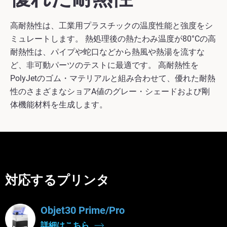
高耐熱性は、工業用プラスチックの温度性能と強度をシ
ミュレートします。 熱処理後の熱たわみ温度が80°Cの高
耐熱性は、パイプや蛇口などから熱風や熱湯を流すな
ど、非可動パーツのテストに最適です。 高耐熱性を
PolyJetのゴム・マテリアルと組み合わせて、優れた耐熱
性のさまざまなショアA値のグレー・シェードおよび剛
体機能材料を生成します。
対応するプリンタ
Objet30 Prime/Pro
詳細はこちら