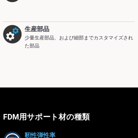
生産部品
少量生産部品、および細部までカスタマイズされ
た部品
FDM用サポート材の種類
靭性弾性率