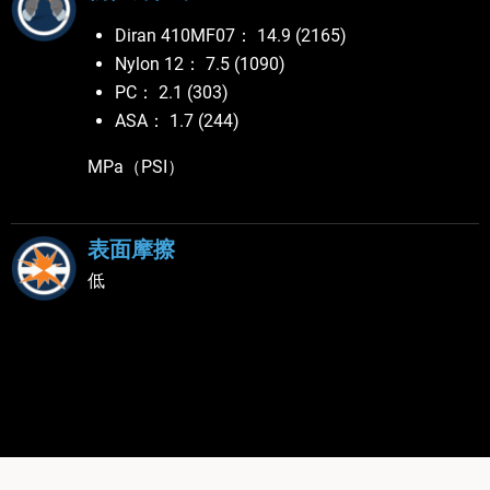
Diran 410MF07： 14.9 (2165)
Nylon 12： 7.5 (1090)
PC： 2.1 (303)
ASA： 1.7 (244)
MPa（PSI）
表面摩擦
低