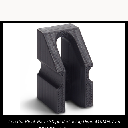
Locator Block Part - 3D printed using Diran 410MF07 an