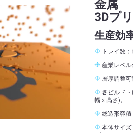
金属
3Dプ
生産効
トレイ数：
産業レベル
層厚調整可能
各ビルドトレイの
幅 x 高さ)。
総造形容積：7
本体サイズ：320