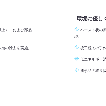
環境に優し
以上）、および部品
ペースト状の
現。
や層の除去を実施。
後工程での手
低エネルギー
成形品の取り