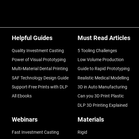
Helpful Guides
Must Read Articles
Quality Investment Casting
5 Tooling Challenges
Power of Visual Prototyping
Low Volume Production
Multi-Material Dental Printing
Guide to Rapid Prototyping
SAF Technology Design Guide
Realistic Medical Modelling
Support-Free Prints with DLP
3D in Auto Manufacturing
All Ebooks
Can you 3D Print Plastic
DLP 3D Printing Explained
Webinars
Materials
Fast Investment Casting
Rigid