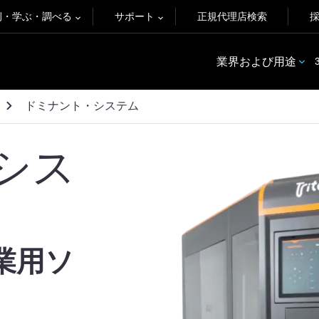
例・学ぶ・調べる
サポート
正規代理店検索
業界および用途
ドミナント・システム
シス
業用ソ