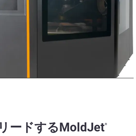
ードするMoldJet
®