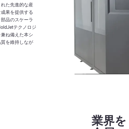
された先進的な産
な成果を提供する
ク部品のスケーラ
ldJetテクノロジ
を兼ね備えた本シ
品質を維持しなが
業界をリ