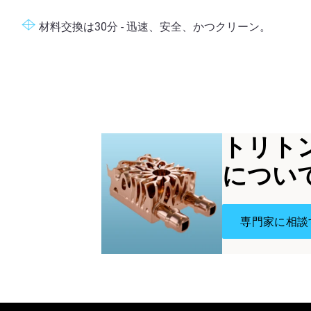
材料交換は
3
0分 - 迅速、安全、かつクリーン。
トリトン
につい
専門家に相談