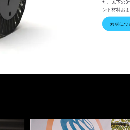
た、以下の3
ント材料お
素材につ