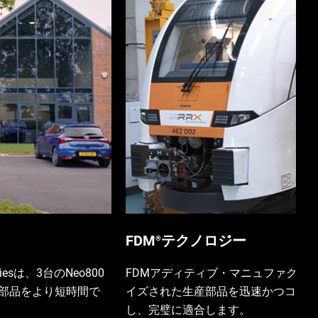
FDM
テクノロジー
®
giesは、3台のNeo800
FDMアディティブ・マニュファクチ
型部品をより短時間で
イズされた生産部品を迅速かつコス
し、完璧に適合します。