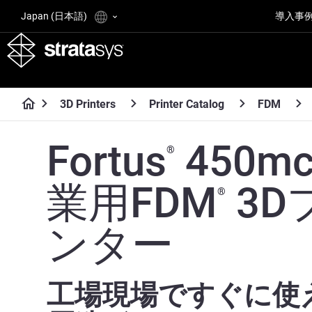
Japan (日本語)
導入事
3D Printers
Printer Catalog
FDM
Fortus
450mc
®
業用FDM
3D
®
ンター
工場現場ですぐに使