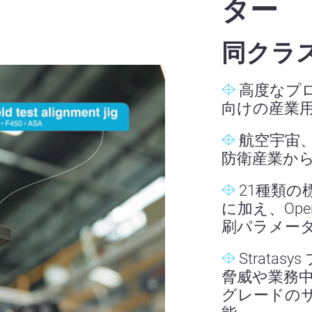
ター
同クラ
高度なプ
向けの産業用
航空宇宙
防衛産業か
21種類の
に加え、Op
刷パラメー
Strata
脅威や業務
グレードの