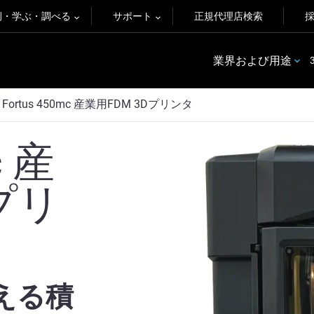
例・学ぶ・調べる
サポート
正規代理店検索
業界および用途
Fortus 450mc 産業用FDM 3Dプリンタ
 産
プリ
える積