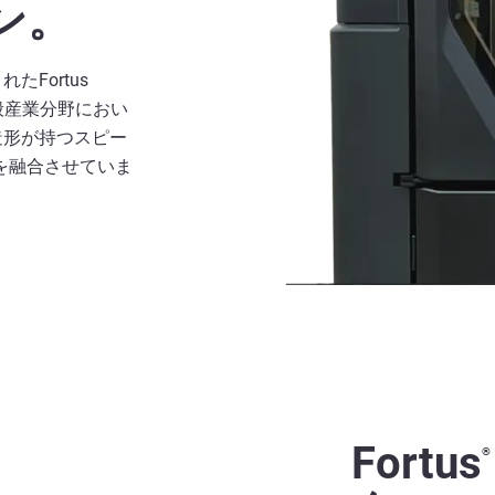
ン。
Fortus
般産業分野におい
造形が持つスピー
を融合させていま
Fortus
®