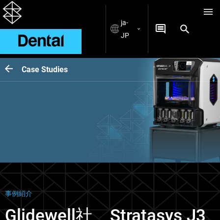
ja-
JP
Case Studies
事例紹介
Glidewell社、Stratasys J3