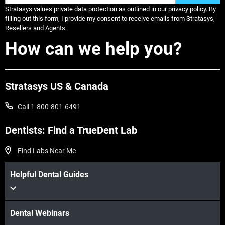
Stratasys values private data protection as outlined in our privacy policy. By
filling out this form, I provide my consent to receive emails from Stratasys,
Resellers and Agents.
How can we help you?
Stratasys US & Canada
もっと見る
Call 1-800-801-6491
もっと見る
Dentists: Find a TrueDent Lab
Find Labs Near Me
Helpful Dental Guides
Dental Webinars