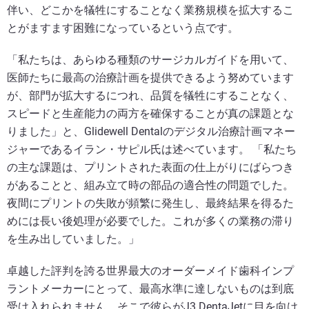
伴い、どこかを犠牲にすることなく業務規模を拡大するこ
とがますます困難になっているという点です。
「私たちは、あらゆる種類のサージカルガイドを用いて、
医師たちに最高の治療計画を提供できるよう努めています
が、部門が拡大するにつれ、品質を犠牲にすることなく、
スピードと生産能力の両方を確保することが真の課題とな
りました」と、Glidewell Dentalのデジタル治療計画マネー
ジャーであるイラン・サピル氏は述べています。 「私たち
の主な課題は、プリントされた表面の仕上がりにばらつき
があることと、組み立て時の部品の適合性の問題でした。
夜間にプリントの失敗が頻繁に発生し、最終結果を得るた
めには長い後処理が必要でした。これが多くの業務の滞り
を生み出していました。」
卓越した評判を誇る世界最大のオーダーメイド歯科インプ
ラントメーカーにとって、最高水準に達しないものは到底
受け入れられません。そこで彼らがJ3 DentaJetに目を向け