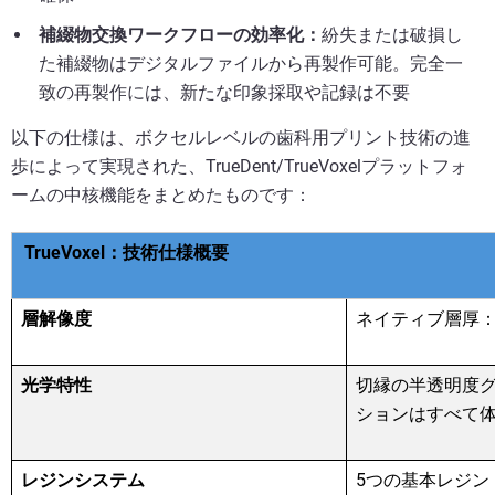
補綴物交換ワークフローの効率化：
紛失または破損し
た補綴物はデジタルファイルから再製作可能。完全一
致の再製作には、新たな印象採取や記録は不要
以下の仕様は、ボクセルレベルの歯科用プリント技術の進
歩によって実現された、TrueDent/TrueVoxelプラットフォ
ームの中核機能をまとめたものです：
TrueVoxel
：技術仕様概要
層解像度
ネイティブ層厚
光学特性
切縁の半透明度
ションはすべて
5
レジンシステム
つの基本レジン