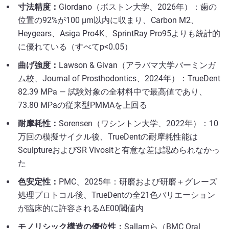
寸法精度：
Giordano（ボストン大学、2026年）：歯の
位置の92%が100 µm以内に収まり、Carbon M2、
Heygears、Asiga Pro4K、SprintRay Pro95よりも統計的
に優れている（すべてp<0.05）
曲げ強度：
Lawson & Givan（アラバマ大学バーミンガ
ム校、Journal of Prosthodontics、2024年）：TrueDent
82.39 MPa — 試験対象の全材料中で最高値であり、
73.80 MPaの従来型PMMAを上回る
耐摩耗性：
Sorensen（ワシントン大学、2022年）：10
万回の模擬サイクル後、TrueDentの耐摩耗性能は
SculptureおよびSR Vivositと有意な差は認められなかっ
た
色安定性：
PMC、2025年：研磨および研磨＋グレーズ
処理プロトコル後、TrueDentの全21色バリエーション
が臨床的に許容されるΔE00閾値内
モノリシック構造の優位性：
Sallamら（BMC Oral