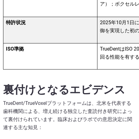
ア）；ボクセル
2025
10
1
特許状況
年
月
日
御を実現した初
ISO
TrueDent
ISO 2
準拠
は
回る性能を有す
裏付けとなるエビデンス
TrueDent/TrueVoxelプラットフォームは、北米を代表する
歯科機関による、増え続ける独立した査読付き研究によっ
て裏付けられています。臨床およびラボでの意思決定に関
連する主な知見：