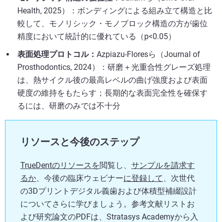
Health, 2025）：ボンディングによる組み立て構造と比
較して、モノリシック・モノブロック構造の方が歯位
精度において統計的に優れている（p<0.05）
表面処理プロトコル：
Azpiazu-Floresら（Journal of
Prosthodontics, 2024）：研磨＋光重合性グレーズ処理
は、熱サイクル後の最高レベルの曲げ強度および表面
硬度の維持をもたらす；長期的な表面完全性を確保す
るには、研磨のみでは不十分
リソースと今後のステップ
TrueDentのリソースを
閲覧し、
サンプルを請求す
るか
、今後の臨床ウェビナー
に登録して
、次世代
の3Dプリントデジタル義歯および体積型補綴設計
についてさらに学びましょう。参考文献リストお
よび研究論文のPDFは、Stratasys Academyから入