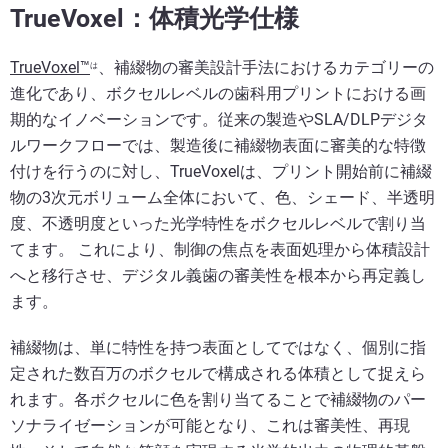
TrueVoxel：体積光学仕様
TrueVoxel™
、補綴物の審美設計手法におけるカテゴリーの
は
進化であり、ボクセルレベルの歯科用プリントにおける画
期的なイノベーションです。従来の製造やSLA/DLPデジタ
ルワークフローでは、製造後に補綴物表面に審美的な特徴
付けを行うのに対し、TrueVoxelは、プリント開始前に補綴
物の3次元ボリューム全体において、色、シェード、半透明
度、不透明度といった光学特性をボクセルレベルで割り当
てます。 これにより、制御の焦点を表面処理から体積設計
へと移行させ、デジタル義歯の審美性を根本から再定義し
ます。
補綴物は、単に特性を持つ表面としてではなく、個別に指
定された数百万のボクセルで構成される体積として捉えら
れます。各ボクセルに色を割り当てることで補綴物のパー
ソナライゼーションが可能となり、これは審美性、再現