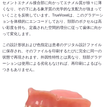
セメントエナメル接合部に向かってエナメル質が徐々に薄
くなり、その下にある象牙質の光学的な支配力が強まって
いくことを反映しています。TrueVoxelは、このグラデーシ
ョンを体積的にエンコードしており、頚部のボクセルは高
い彩度を持ち、定義された空間的増分に従って歯体に向か
って変化します。
この設計形状および色指定は患者のデジタル設計ファイル
に保存され、そのファイルを印刷するたびに完全に同一の
状態で再現されます。外因性特性とは異なり、頚部グラデ
ーションは使用による劣化もなければ、再印刷によるばら
つきもありません。