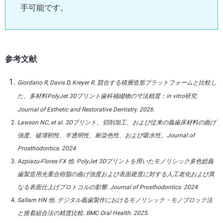
手可能です。
参考文献
Giordano R, Davis D, Kreyer R. 競合する積層造形プラットフォームと比較し
た、多材料PolyJet 3Dプリント歯科補綴物の寸法精度：in vitro研究.
Journal of Esthetic and Restorative Dentistry. 2026.
Lawson NC, et al. 3Dプリント、切削加工、および従来の義歯床材料の曲げ
強度、破壊靭性、半透明性、耐染色性、および吸水性。Journal of
Prosthodontics. 2024.
Azpiazu-Flores FX 他. PolyJet 3Dプリントを用いたモノリシック多色総義
歯製造用光重合樹脂の曲げ強度および表面硬度に対する人工老化および異
なる表面仕上げプロトコルの影響. Journal of Prosthodontics. 2024.
Sallam HN 他. デジタル義歯製作におけるモノリシック・モノブロック法
と接着組合法の精度比較. BMC Oral Health. 2025.