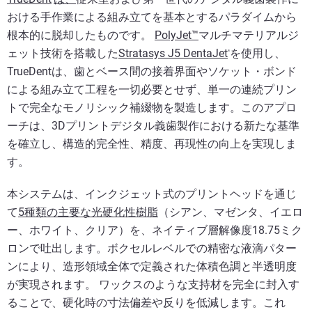
おける手作業による組み立てを基本とするパラダイムから
根本的に脱却したものです。
PolyJet™
マルチマテリアルジ
ェット技術を搭載した
Stratasys J5 DentaJet
を使用し、
®
TrueDentは、歯とベース間の接着界面やソケット・ボンド
による組み立て工程を一切必要とせず、単一の連続プリン
トで完全なモノリシック補綴物を製造します。このアプロ
ーチは、3Dプリントデジタル義歯製作における新たな基準
を確立し、構造的完全性、精度、再現性の向上を実現しま
す。
本システムは、インクジェット式のプリントヘッドを通じ
て
5種類の主要な光硬化性樹脂
（シアン、マゼンタ、イエロ
ー、ホワイト、クリア）を、ネイティブ層解像度18.75ミク
ロンで吐出します。ボクセルレベルでの精密な液滴パター
ンにより、造形領域全体で定義された体積色調と半透明度
が実現されます。 ワックスのような支持材を完全に封入す
ることで、硬化時の寸法偏差や反りを低減します。これ