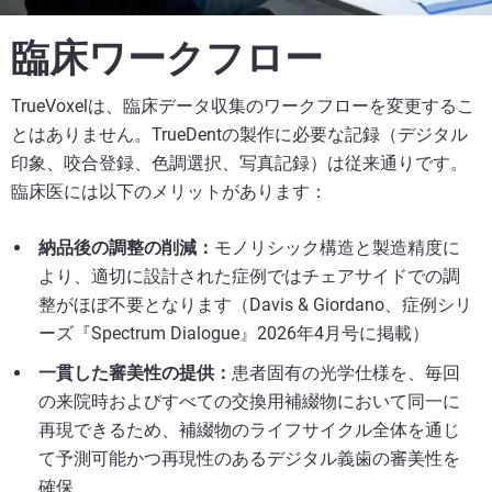
臨床ワークフロー
TrueVoxelは、臨床データ収集のワークフローを変更するこ
とはありません。TrueDentの製作に必要な記録（デジタル
印象、咬合登録、色調選択、写真記録）は従来通りです。
臨床医には以下のメリットがあります：
納品後の調整の削減：
モノリシック構造と製造精度に
より、適切に設計された症例ではチェアサイドでの調
整がほぼ不要となります（Davis & Giordano、症例シリ
ーズ『Spectrum Dialogue』2026年4月号に掲載）
一貫した審美性の提供：
患者固有の光学仕様を、毎回
の来院時およびすべての交換用補綴物において同一に
再現できるため、補綴物のライフサイクル全体を通じ
て予測可能かつ再現性のあるデジタル義歯の審美性を
確保